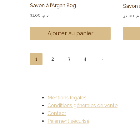
Savon à l’Argan 80g
Savon 
31,00
د.م.
37,00
.م
Ajouter au panier
1
2
3
4
→
Mentions légales
Conditions générales de vente
Contact
Paiement sécurisé