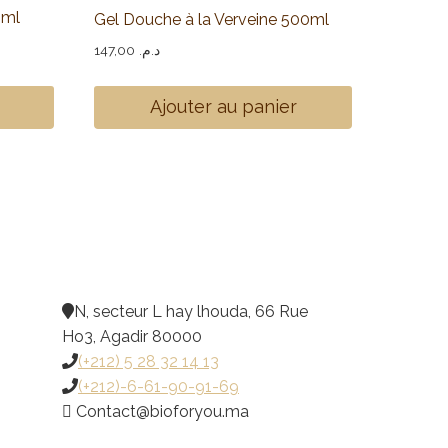
0ml
Gel Douche à la Verveine 500ml
147,00
د.م.
Ajouter au panier
N, secteur L hay lhouda, 66 Rue
Ho3, Agadir 80000
(+212) 5 28 32 14 13
(+212)-6-61-90-91-69
@tcatnoC
am.uoyrofoib