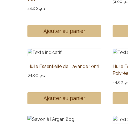
51,00
د.م
44,00
د.م.
Ajouter au panier
Huile Essentielle de Lavande 10ml
Huile E
Poivré
64,00
د.م.
44,00
.م
Ajouter au panier