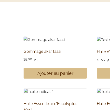
Gommage akar fassi
Huile d
35,00
د.م.
43,00
.م
Ajouter au panier
Huile Essentielle d’Eucalyptus
Huile E
10ml