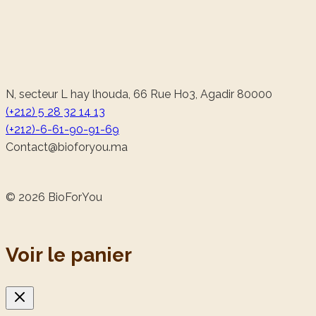
N, secteur L hay lhouda, 66 Rue Ho3, Agadir 80000
(+212) 5 28 32 14 13
(+212)-6-61-90-91-69
@tcatnoC
am.uoyrofoib
© 2026 BioForYou
Voir le panier