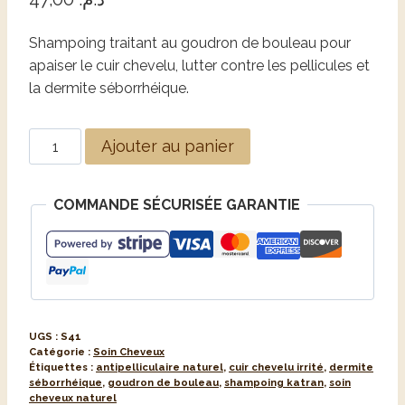
Shampoing traitant au goudron de bouleau pour
apaiser le cuir chevelu, lutter contre les pellicules et
la dermite séborrhéique.
Alternative:
Ajouter au panier
COMMANDE SÉCURISÉE GARANTIE
UGS :
S41
Catégorie :
Soin Cheveux
Étiquettes :
antipelliculaire naturel
,
cuir chevelu irrité
,
dermite
séborrhéique
,
goudron de bouleau
,
shampoing katran
,
soin
cheveux naturel