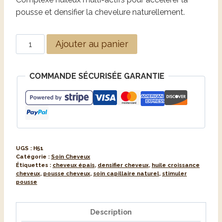
pousse et densifier la chevelure naturellement.
Ajouter au panier
COMMANDE SÉCURISÉE GARANTIE
UGS :
H51
Catégorie :
Soin Cheveux
Étiquettes :
cheveux épais
,
densifier cheveux
,
huile croissance
cheveux
,
pousse cheveux
,
soin capillaire naturel
,
stimuler
pousse
Description