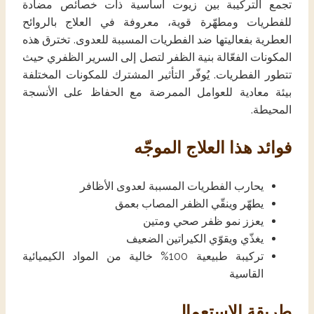
تجمع التركيبة بين زيوت أساسية ذات خصائص مضادة
للفطريات ومطهّرة قوية، معروفة في العلاج بالروائح
العطرية بفعاليتها ضد الفطريات المسببة للعدوى. تخترق هذه
المكونات الفعّالة بنية الظفر لتصل إلى السرير الظفري حيث
تتطور الفطريات. يُوفّر التأثير المشترك للمكونات المختلفة
بيئة معادية للعوامل الممرضة مع الحفاظ على الأنسجة
المحيطة.
فوائد هذا العلاج الموجّه
يحارب الفطريات المسببة لعدوى الأظافر
يطهّر وينقّي الظفر المصاب بعمق
يعزز نمو ظفر صحي ومتين
يغذّي ويقوّي الكيراتين الضعيف
تركيبة طبيعية 100% خالية من المواد الكيميائية
القاسية
طريقة الاستعمال