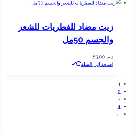
زيت مضاد للفطريات للشعر
والجسم 50مل
د.م.
83,00
إضافة إلى السلة
1
2
3
4
←