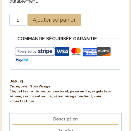
durablement.
Ajouter au panier
COMMANDE SÉCURISÉE GARANTIE
UGS :
X3
Catégorie :
Soin Visage
Étiquettes :
anti-boutons naturel
,
peau nette
,
régulateur
sébum
,
sérum anti-acné
,
sérum visage purifiant
,
soin
imperfections
Description
Avis (0)