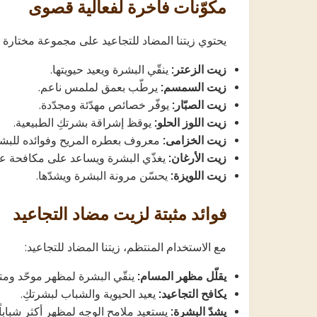
مكوّنات فاخرة لفعالية قصوى
يحتوي زيتنا المضاد للتجاعيد على مجموعة مختارة بع
زيت الزعتر:
ينقّي البشرة ويعيد حيويتها.
زيت السمسم:
يرطّب بعمق لملمس ناعم.
زيت الصبّار:
يوفّر خصائص مهدّئة ومجدّدة.
زيت اللوز الحلو:
يوقظ إشراقة بشرتكِ الطبيعية.
زيت الخزامى:
معروف بعطره المريح وفوائده للبشر
زيت الأرغان:
يغذّي البشرة ويساعد على مكافحة ع
زيت اللويزة:
يحسّن مرونة البشرة ويشدّها.
فوائد مثبتة لزيت مضاد التجاعيد
مع الاستخدام المنتظم، زيتنا المضاد للتجاعيد:
يقلّل مظهر المسام:
ينقّي البشرة لمظهر موحّد ومت
يكافح التجاعيد:
يعيد الحيوية والشباب لبشرتكِ.
يشدّ البشرة:
يستعيد ملامح الوجه لمظهر أكثر شباباً.