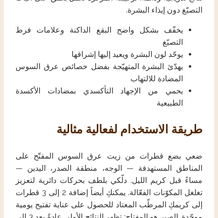
التصبّغ دون إيذاء البشرة.
يخفّف بشكل واضح البقع الداكنة وعلامات فرط
التصبّغ
يوحّد لون البشرة ويعيد إليها إشراقها
يهدّئ البشرة المتهيّجة بفضل خصائص عرق السوس
المضادة للالتهاب
يحمي من الإجهاد التأكسدي بمضادات الأكسدة
الطبيعية
طريقة الاستخدام لفعالية مثالية
ضعي بضع قطرات من زيت عرق السوس المفتّح على
المناطق المستهدفة — الوجه، منطقة الصدر، اليدين —
مساءً قبل كريم الليل. دلّكي بلطف بحركات دائرية لتعزيز
تغلغل المكوّنات الفعّالة. يمكنكِ أيضاً إضافة 2 إلى 3 قطرات
إلى كريمكِ المرطّب المعتاد للحصول على عناية تفتيح يومية
موحّدة. الصبر هو المفتاح: تظهر النتائج الأولى عادةً بعد 3 إلى