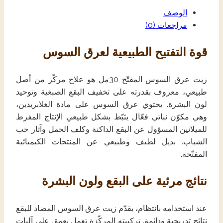
الوصف
مراجعات (0)
قوة التفتيح الطبيعية لعرق السوس
زيت عرق السوس المفتّح 30مل هو علاج مركّز من أصل
طبيعي، معروف بقدرته على تخفيف البقع الصبغية وتوحيد
لون البشرة. يحتوي عرق السوس على مادة الغلابريدين،
وهي مكوّن نباتي فعّال يثبّط بشكل طبيعي الإنتاج المفرط
للميلانين المسؤول عن البقع الداكنة وكلف الحمل وآثار حب
الشباب. بديل لطيف وطبيعي عن المنتجات الكيميائية
المفتّحة.
نتائج مرئية على البقع ولون البشرة
عند استخدامه بانتظام، يقدّم زيت عرق السوس المضاد للبقع
نتائج تدريجية ودائمة. تركيبته المركّزة تعمل بعمق على آليات