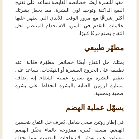
مفيد للبشرة أيضًا. خصائصه القابضة تساعد على تفتيح
البقع الداكنة وتوحيد لون البشرة، مما يجعل بشرتك
أكثر إشراقًا مع مرور الوقت. للأيدي التي تظهر عليها
علامات التقدم في السن، الاستخدام المنتظم لخل
التفاح يصنع فرقًا كبيرًا.
مطهّر طبيعي
يمتلك خل التفاح أيضًا خصائص مطهّرة فعّالة. عند
تطبيقه على الجروح الصغيرة أو التهيّجات، يساعد على
تعقيم البشرة مع تسريع عملية الشفاء. إنه إضافة
ممتازة لروتين العناية بالبشرة للحفاظ على بشرة
صحية ومحمية.
يسهّل عملية الهضم
في إطار روتين صحي شامل، يُعرف خل التفاح بتحسين
الهضم. ملعقة كبيرة ممزوجة بالماء تحفّز الهضم
وتساعد على تهدئة الانزعاجات الهضمية. مما يجعله