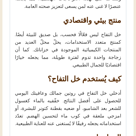
عنصرًا لا غنى عنه لمن يسعى لتعزيز صحته العامة.
منتج بيئي واقتصادي
خل التفاح ليس فعّالًا فحسب، بل صديق للبيئة أيضًا.
كمنتج متعدد الاستخدامات، يحلّ محلّ العديد من
المنتجات الكيميائية الموجودة في خزاناتك. كما أن
زجاجة واحدة تدوم لفترة طويلة، مما يجعله خيارًا
اقتصاديًا للجمال الطبيعي.
كيف يُستخدم خل التفاح؟
أدخلي خل التفاح في روتين جمالك وعافيتك اليومي
للحصول على أفضل النتائج. خفّفيه بالماء كغسول
للشعر بعد الشامبو، أو ضعيه بقطنة كتونر للبشرة، أو
امزجي ملعقة في كوب ماء لتحسين الهضم. تعدّد
استخداماته يجعله رفيقًا لا يُستغنى عنه للعناية الطبيعية.