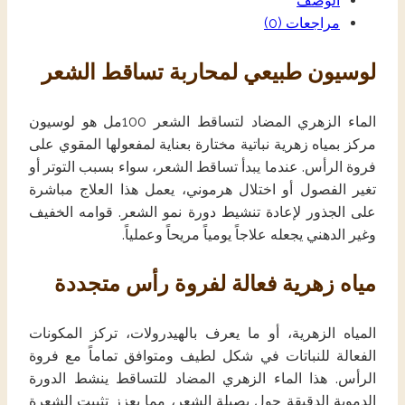
الوصف
مراجعات (0)
لوسيون طبيعي لمحاربة تساقط الشعر
الماء الزهري المضاد لتساقط الشعر 100مل هو لوسيون
مركز بمياه زهرية نباتية مختارة بعناية لمفعولها المقوي على
فروة الرأس. عندما يبدأ تساقط الشعر، سواء بسبب التوتر أو
تغير الفصول أو اختلال هرموني، يعمل هذا العلاج مباشرة
على الجذور لإعادة تنشيط دورة نمو الشعر. قوامه الخفيف
وغير الدهني يجعله علاجاً يومياً مريحاً وعملياً.
مياه زهرية فعالة لفروة رأس متجددة
المياه الزهرية، أو ما يعرف بالهيدرولات، تركز المكونات
الفعالة للنباتات في شكل لطيف ومتوافق تماماً مع فروة
الرأس. هذا الماء الزهري المضاد للتساقط ينشط الدورة
الدموية الدقيقة حول بصيلة الشعر، مما يعزز تثبيت الشعرة