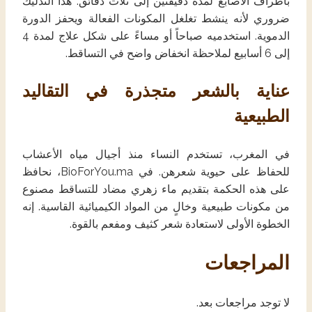
بأطراف الأصابع لمدة دقيقتين إلى ثلاث دقائق. هذا التدليك
ضروري لأنه ينشط تغلغل المكونات الفعالة ويحفز الدورة
الدموية. استخدميه صباحاً أو مساءً على شكل علاج لمدة 4
إلى 6 أسابيع لملاحظة انخفاض واضح في التساقط.
عناية بالشعر متجذرة في التقاليد
الطبيعية
في المغرب، تستخدم النساء منذ أجيال مياه الأعشاب
للحفاظ على حيوية شعرهن. في BioForYou.ma، نحافظ
على هذه الحكمة بتقديم ماء زهري مضاد للتساقط مصنوع
من مكونات طبيعية وخالٍ من المواد الكيميائية القاسية. إنه
الخطوة الأولى لاستعادة شعر كثيف ومفعم بالقوة.
المراجعات
لا توجد مراجعات بعد.