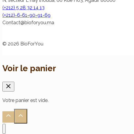
N, secteur L hay lhouda, 66 Rue Ho3, Agadir 80000
(+212) 5 28 32 14 13
(+212)-6-61-90-91-69
@tcatnoC
am.uoyrofoib
© 2026 BioForYou
Voir le panier
Votre panier est vide.