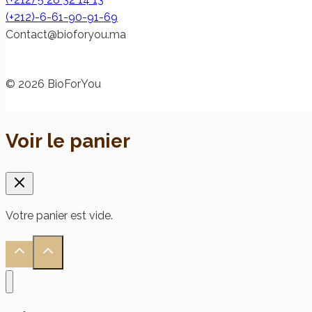
(+212)-6-61-90-91-69
@tcatnoC
am.uoyrofoib
© 2026 BioForYou
Voir le panier
Votre panier est vide.