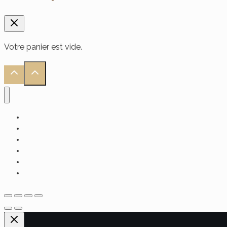
Votre panier est vide.
Accueil
Alimentaire
Soin Visage
Soin Cheveux
Soin Corps
Hammam