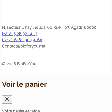
N, secteur L hay lhouda, 66 Rue Ho3, Agadir 80000
(+212) 5 28 32 14 13
(+212)-6-61-90-91-69
@tcatnoC
am.uoyrofoib
© 2026 BioForYou
Voir le panier
Votre panier est vide.