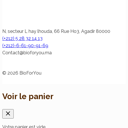
N, secteur L hay lhouda, 66 Rue Ho3, Agadir 80000
(+212) 5 28 32 14 13
(+212)-6-61-90-91-69
@tcatnoC
am.uoyrofoib
© 2026 BioForYou
Voir le panier
Votre panier est vide.