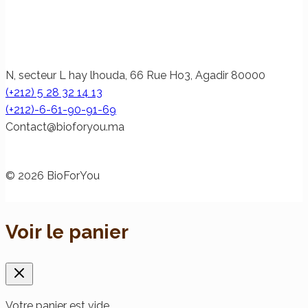
N, secteur L hay lhouda, 66 Rue Ho3, Agadir 80000
(+212) 5 28 32 14 13
(+212)-6-61-90-91-69
@tcatnoC
am.uoyrofoib
© 2026 BioForYou
Voir le panier
Votre panier est vide.