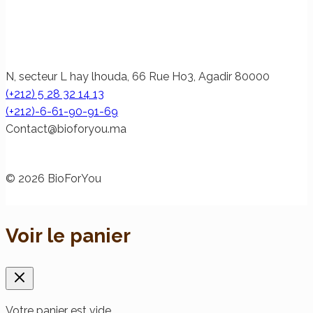
N, secteur L hay lhouda, 66 Rue Ho3, Agadir 80000
(+212) 5 28 32 14 13
(+212)-6-61-90-91-69
@tcatnoC
am.uoyrofoib
© 2026 BioForYou
Voir le panier
Votre panier est vide.