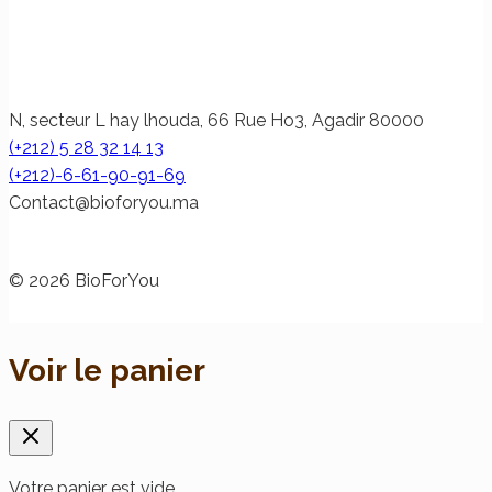
N, secteur L hay lhouda, 66 Rue Ho3, Agadir 80000
(+212) 5 28 32 14 13
(+212)-6-61-90-91-69
@tcatnoC
am.uoyrofoib
© 2026 BioForYou
Voir le panier
Votre panier est vide.