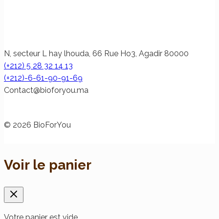
N, secteur L hay lhouda, 66 Rue Ho3, Agadir 80000
(+212) 5 28 32 14 13
(+212)-6-61-90-91-69
@tcatnoC
am.uoyrofoib
© 2026 BioForYou
Voir le panier
Votre panier est vide.