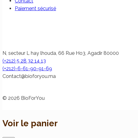
Contact
Paiement sécurisé
N, secteur L hay lhouda, 66 Rue Ho3, Agadir 80000
(+212) 5 28 32 14 13
(+212)-6-61-90-91-69
@tcatnoC
am.uoyrofoib
© 2026 BioForYou
Voir le panier