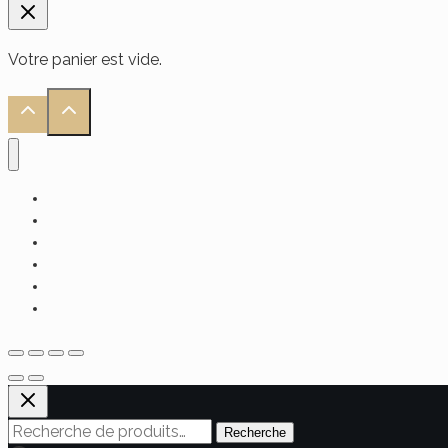
Votre panier est vide.
Accueil
Alimentaire
Soin Visage
Soin Cheveux
Soin Corps
Hammam
Recherche
Recherche