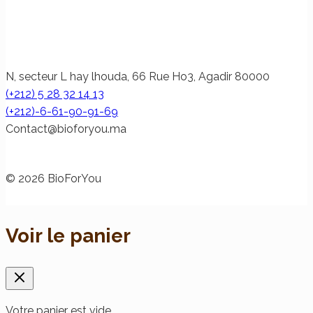
N, secteur L hay lhouda, 66 Rue Ho3, Agadir 80000
(+212) 5 28 32 14 13
(+212)-6-61-90-91-69
@tcatnoC
am.uoyrofoib
© 2026 BioForYou
Voir le panier
Votre panier est vide.