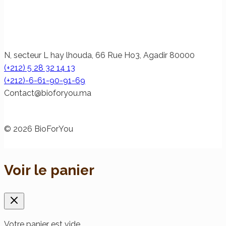
N, secteur L hay lhouda, 66 Rue Ho3, Agadir 80000
(+212) 5 28 32 14 13
(+212)-6-61-90-91-69
@tcatnoC
am.uoyrofoib
© 2026 BioForYou
Voir le panier
Votre panier est vide.