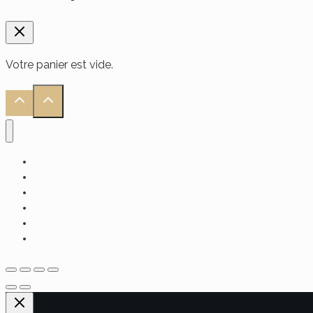
Votre panier est vide.
Accueil
Alimentaire
Soin Visage
Soin Cheveux
Soin Corps
Hammam