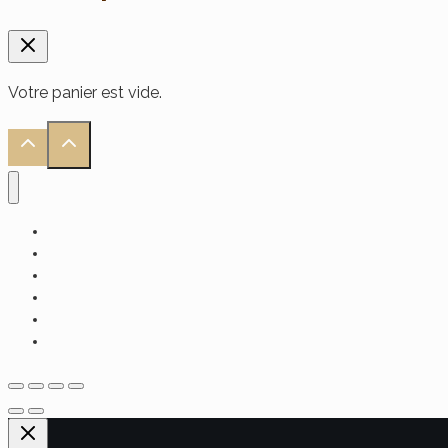
Votre panier est vide.
Accueil
Alimentaire
Soin Visage
Soin Cheveux
Soin Corps
Hammam