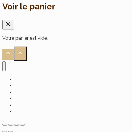
Voir le panier
Votre panier est vide.
Accueil
Alimentaire
Soin Visage
Soin Cheveux
Soin Corps
Hammam