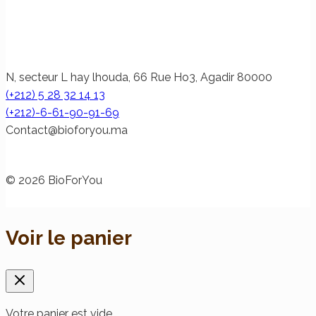
N, secteur L hay lhouda, 66 Rue Ho3, Agadir 80000
(+212) 5 28 32 14 13
(+212)-6-61-90-91-69
@tcatnoC
am.uoyrofoib
© 2026 BioForYou
Voir le panier
Votre panier est vide.