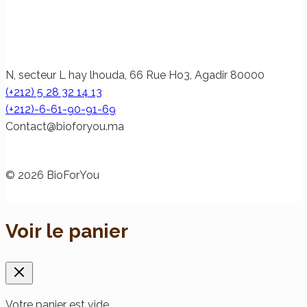
N, secteur L hay lhouda, 66 Rue Ho3, Agadir 80000
(+212) 5 28 32 14 13
(+212)-6-61-90-91-69
@tcatnoC
am.uoyrofoib
© 2026 BioForYou
Voir le panier
Votre panier est vide.