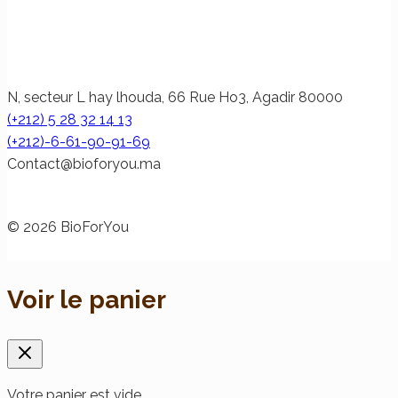
N, secteur L hay lhouda, 66 Rue Ho3, Agadir 80000
(+212) 5 28 32 14 13
(+212)-6-61-90-91-69
@tcatnoC
am.uoyrofoib
© 2026 BioForYou
Voir le panier
Votre panier est vide.