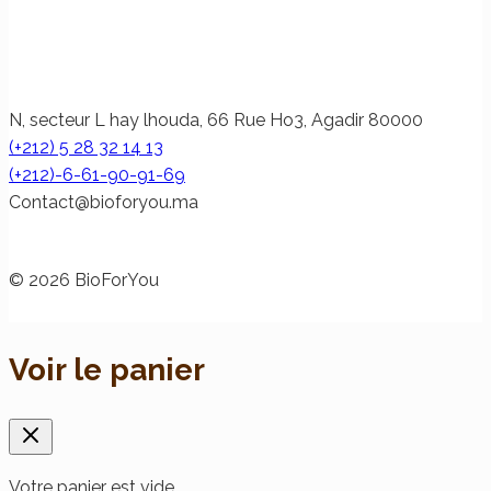
N, secteur L hay lhouda, 66 Rue Ho3, Agadir 80000
(+212) 5 28 32 14 13
(+212)-6-61-90-91-69
@tcatnoC
am.uoyrofoib
© 2026 BioForYou
Voir le panier
Votre panier est vide.