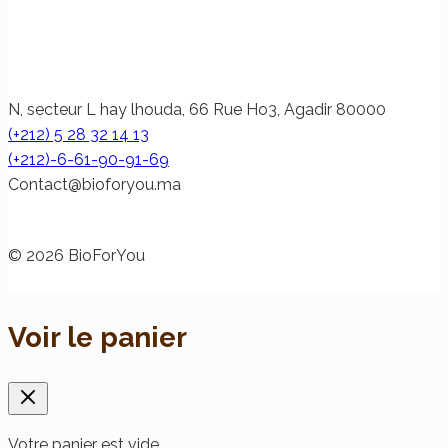
N, secteur L hay lhouda, 66 Rue Ho3, Agadir 80000
(+212) 5 28 32 14 13
(+212)-6-61-90-91-69
@tcatnoC
am.uoyrofoib
© 2026 BioForYou
Voir le panier
Votre panier est vide.