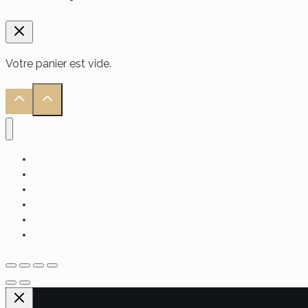
Votre panier est vide.
Accueil
Alimentaire
Soin Visage
Soin Cheveux
Soin Corps
Hammam