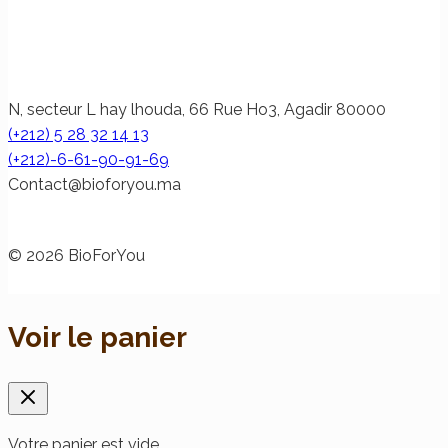
N, secteur L hay lhouda, 66 Rue Ho3, Agadir 80000
(+212) 5 28 32 14 13
(+212)-6-61-90-91-69
@tcatnoC
am.uoyrofoib
© 2026 BioForYou
Voir le panier
Votre panier est vide.