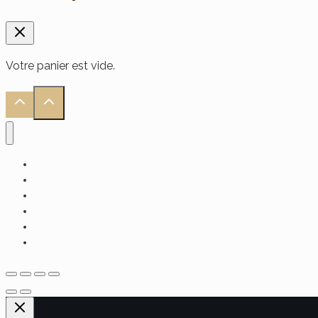
Votre panier est vide.
Accueil
Alimentaire
Soin Visage
Soin Cheveux
Soin Corps
Hammam