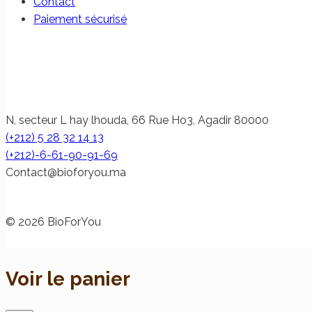
Contact
Paiement sécurisé
N, secteur L hay lhouda, 66 Rue Ho3, Agadir 80000
(+212) 5 28 32 14 13
(+212)-6-61-90-91-69
@tcatnoC
am.uoyrofoib
© 2026 BioForYou
Voir le panier