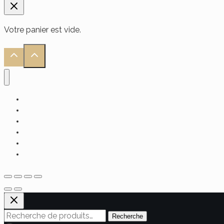
Votre panier est vide.
Accueil
Alimentaire
Soin Visage
Soin Cheveux
Soin Corps
Hammam
Recherche
Recherche