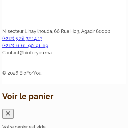
N, secteur L hay lhouda, 66 Rue Ho3, Agadir 80000
(+212) 5 28 32 14 13
(+212)-6-61-90-91-69
@tcatnoC
am.uoyrofoib
© 2026 BioForYou
Voir le panier
Votre panier est vide.