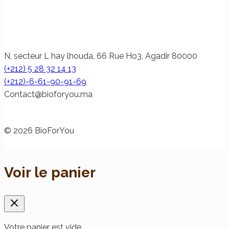
N, secteur L hay lhouda, 66 Rue Ho3, Agadir 80000
(+212) 5 28 32 14 13
(+212)-6-61-90-91-69
@tcatnoC
am.uoyrofoib
© 2026 BioForYou
Voir le panier
Votre panier est vide.