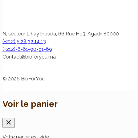
N, secteur L hay lhouda, 66 Rue Ho3, Agadir 80000
(+212) 5 28 32 14 13
(+212)-6-61-90-91-69
@tcatnoC
am.uoyrofoib
© 2026 BioForYou
Voir le panier
Votre panier est vide.