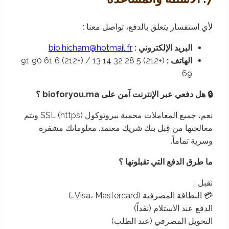
لأي استفسار يتعلق بالدفع، تواصل معنا :
البريد الإلكتروني :
bio.hicham@hotmail.fr
الهاتف :
(+212) 5 28 32 14 13 / (+212) 6 61 90 91
69
🔒 هل دفعي عبر الإنترنت آمن على bioforyou.ma ؟
نعم، جميع المعاملات محمية ببروتوكول SSL (https) ويتم
معالجتها من قِبل بنك شريك معتمد. معلوماتك مشفرة
وسرية تماماً.
ما طرق الدفع التي تقبلونها ؟
نقبل :
💳 البطاقة المصرفية (Visa، Mastercard…)
الدفع عند الاستلام (نقداً)
التحويل المصرفي (عند الطلب)